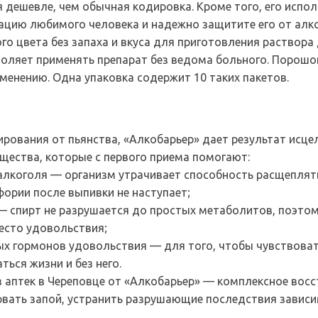
я дешевле, чем обычная кодировка. Кроме того, его испо
утацию любимого человека и надежно защитите его от алк
о цвета без запаха и вкуса для приготовления раствора 
оляет применять препарат без ведома больного. Порошо
енению. Одна упаковка содержит 10 таких пакетов.
ирования от пьянства, «Алкобарьер» дает результат исце
щества, которые с первого приема помогают:
лкоголя — организм утрачивает способность расщеплять
ории после выпивки не наступает;
 спирт не разрушается до простых метаболитов, поэтом
сто удовольствия;
 гормонов удовольствия — для того, чтобы чувствовать
ься жизни и без него.
з аптек в Череповце от «Алкобарьер» — комплексное восс
вать запой, устранить разрушающие последствия зависим