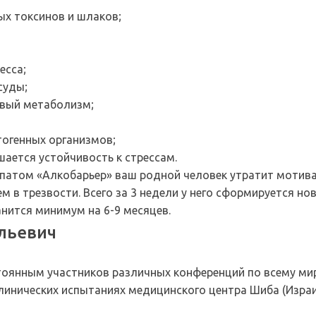
ых токсинов и шлаков;
есса;
суды;
овый метаболизм;
тогенных организмов;
ается устойчивость к стрессам.
апатом «Алкобарьер» ваш родной человек утратит мотива
ем в трезвости. Всего за 3 недели у него сформируется но
анится минимум на 6-9 месяцев.
льевич
и
тоянным участников различных конференций по всему миру
клинических испытаниях медицинского центра Шиба (Израи