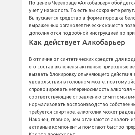
По цене в Череповце «Алкобарьер» обойдетс
учет у нарколога. То есть вы сохраните реп
Выпускается средство в форме порошка белог
выраженных органолептических качеств позв
дополняются подробной инструкцией по прим
Как действует Алкобарьер
В отличие от синтетических средств для код
его состав включены активные природные ве
вызвать блокировку опьяняющего действия а
удовольствия в головном мозге, поэтому эйф
спровоцировать непереносимость алкоголя —
соответствующие отравлению симптомы вме
нормализовать воспроизводство собственных
требуется спиртное, алкоголик может радоват
Наконец, главное, чем отличаются аналоги и
активные компоненты помогают быстро прер
Как это происходит: