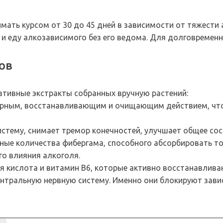
мать курсом от 30 до 45 дней в зависимости от тяжести
 и еду алкозависимого без его ведома. Для долговреме
ов
ативные экстракты собранных вручную растений:
орным, восстанавливающим и очищающим действием, чт
истему, снимает тремор конечностей, улучшает общее со
ные количества фибергама, способного абсорбировать то
го влияния алкоголя.
я кислота и витамин В6, которые активно восстанавлива
нтральную нервную систему. Именно они блокируют завис