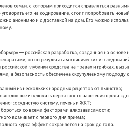
ленов семьи, с которым приходится справляться разными
е уговорить его на кодирование, стоит попробовать новы
можно анонимно и с доставкой на дом. Его можно исполь
ному.
барьер» — российская разработка, созданная на основе 
епаратами, но по результатам клинических исследований
российской глубинки средства на травах и грибках, выз
ми, а безопасность обеспечена скрупулезному подходу 
анный из нескольких народных рецептов от пьянства;
позволившее исключить вероятность нанесения вреда здо
дечно-сосудистую систему, печень и ЖКТ;
 бороться со всеми факторами алкозависимости;
ного возникает с первого дня приема;
олного курса эффект сохраняется на срок до года.