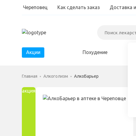
Череповец
Как сделать заказ
Доставка 
Акции
Похудение
Диабет
Главная
Алкоголизм
АлкоБарьер
Паразиты
акция
×
Простатит
<
>