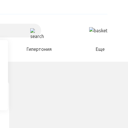
Гипертония
Еще
Холестерин
Для дома и сада
Разное