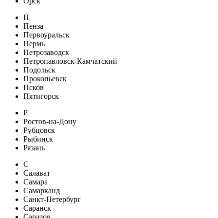
Орск
П
Пенза
Первоуральск
Пермь
Петрозаводск
Петропавловск-Камчатский
Подольск
Прокопьевск
Псков
Пятигорск
Р
Ростов-на-Дону
Рубцовск
Рыбинск
Рязань
С
Салават
Самара
Самарканд
Санкт-Петербург
Саранск
Саратов