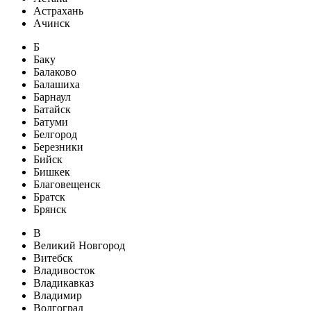
Астрахань
Ачинск
Б
Баку
Балаково
Балашиха
Барнаул
Батайск
Батуми
Белгород
Березники
Бийск
Бишкек
Благовещенск
Братск
Брянск
В
Великий Новгород
Витебск
Владивосток
Владикавказ
Владимир
Волгоград