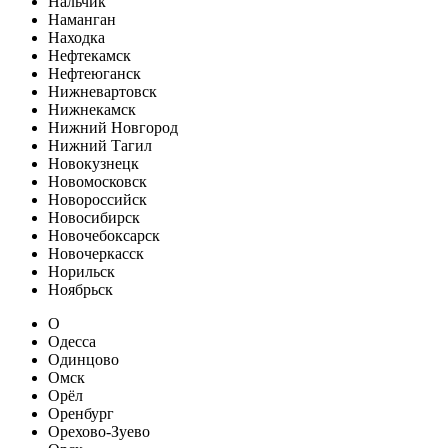
Нальчик
Наманган
Находка
Нефтекамск
Нефтеюганск
Нижневартовск
Нижнекамск
Нижний Новгород
Нижний Тагил
Новокузнецк
Новомосковск
Новороссийск
Новосибирск
Новочебоксарск
Новочеркасск
Норильск
Ноябрьск
О
Одесса
Одинцово
Омск
Орёл
Оренбург
Орехово-Зуево